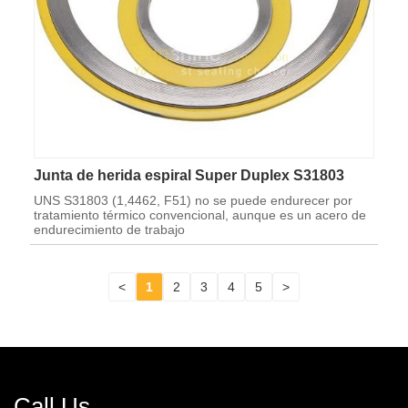
Junta de herida espiral Super Duplex S31803
UNS S31803 (1,4462, F51) no se puede endurecer por
tratamiento térmico convencional, aunque es un acero de
endurecimiento de trabajo
<
1
2
3
4
5
>
Call Us